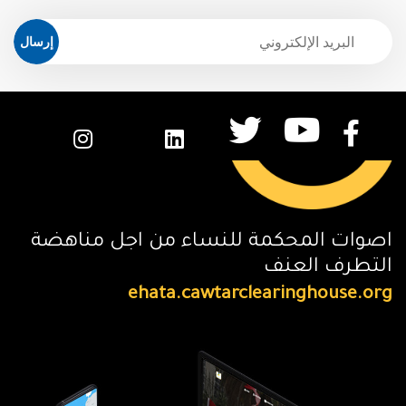
إرسال
اصوات المحكمة للنساء من اجل مناهضة
ال
التطرف العنف
عل
rg
ehata.cawtarclearinghouse.org