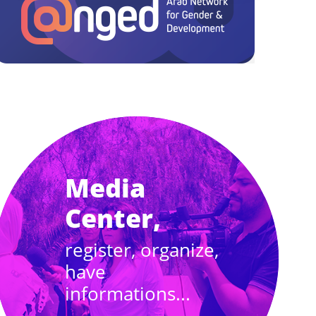
Media
Center,
register, organize,
have
informations...