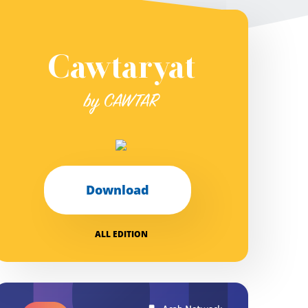
Cawtaryat
by CAWTAR
Download
ALL EDITION