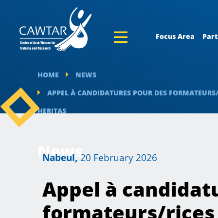
Focus Area
Part
HOME
NEWS
APPEL À CANDIDATURES POUR DES FORMATEURS/R
HERITAS
News
Nabeul,
20 February 2026
Appel à candidat
formateurs/rices 