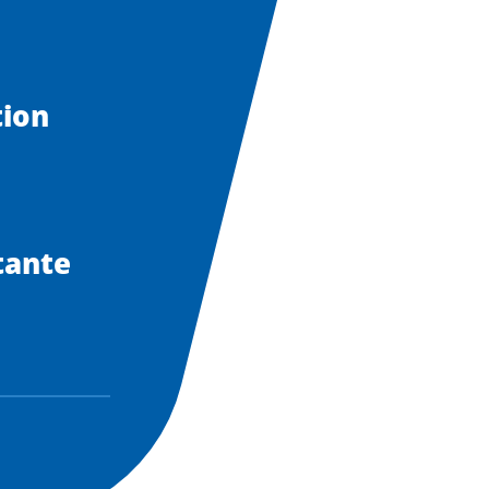
tion
tante