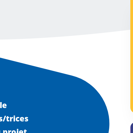
le
/trices
 projet