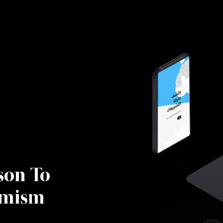
son To
emism