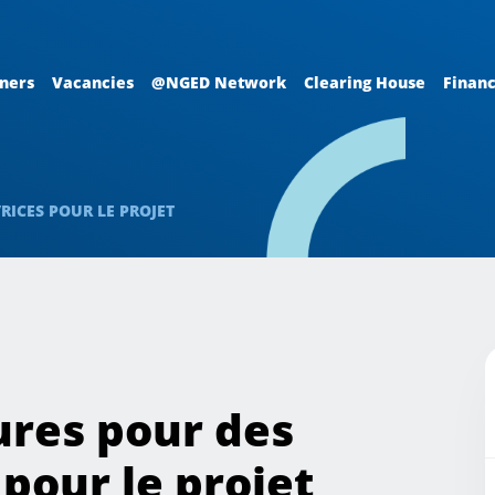
ners
Vacancies
@NGED Network
Clearing House
Financ
ICES POUR LE PROJET
ures pour des
pour le projet