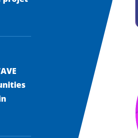
WAVE
nities
in