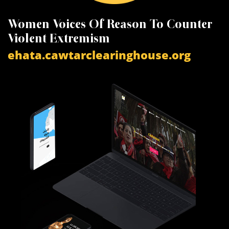
Women Voices Of Reason To Counter
K
Violent Extremism
V
ehata.cawtarclearinghouse.org
a