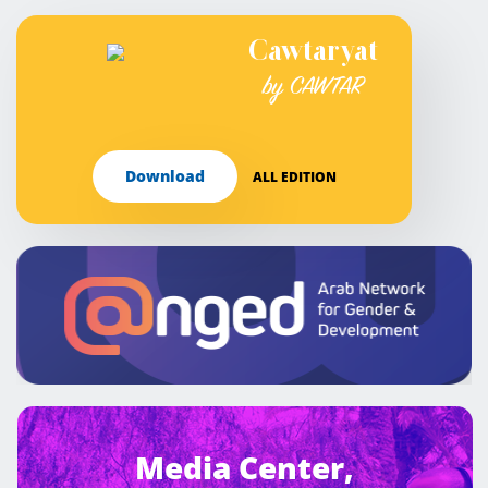
Cawtaryat
by CAWTAR
Download
ALL EDITION
Media Center,