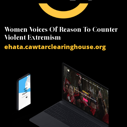
Women Voices Of Reason To Counter
K
Violent Extremism
V
ehata.cawtarclearinghouse.org
a