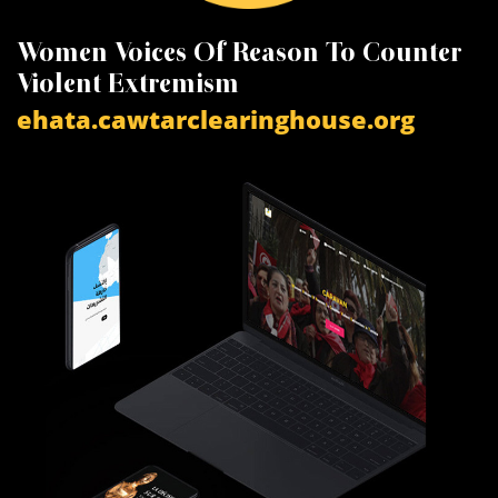
Women Voices Of Reason To Counter
K
Violent Extremism
V
ehata.cawtarclearinghouse.org
a