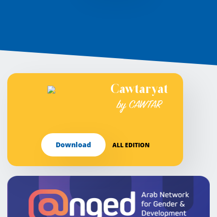
Cawtaryat
by CAWTAR
Download
ALL EDITION