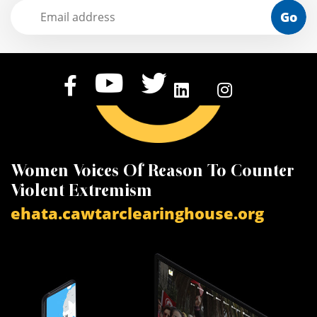
Go
Women Voices Of Reason To Counter
K
Violent Extremism
V
ehata.cawtarclearinghouse.org
a